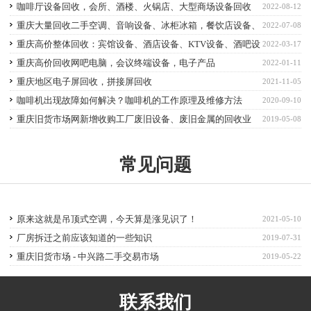
机、变压器等设备回收
咖啡厅设备回收，会所、酒楼、火锅店、大型商场设备回收
2022-08-12
重庆大量回收二手空调、音响设备、冰柜冰箱，餐饮店设备、
2022-07-08
超市设备回收
重庆高价整体回收：宾馆设备、酒店设备、KTV设备、酒吧设
2022-03-17
备、茶楼设备
重庆高价回收网吧电脑，会议终端设备，电子产品
2022-01-11
重庆地区电子屏回收，拼接屏回收
2021-11-05
咖啡机出现故障如何解决？咖啡机的工作原理及维修方法
2020-09-10
重庆旧货市场网新增收购工厂废旧设备、废旧金属的回收业
2019-05-08
务。
常见问题
原来这就是吊顶式空调，今天算是涨见识了！
2021-05-10
厂房拆迁之前应该知道的一些知识
2019-07-31
重庆旧货市场 - 中兴路二手交易市场
2019-05-22
联系我们